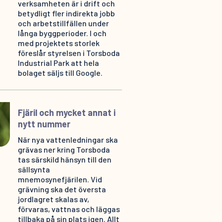
verksamheten är i drift och
betydligt fler indirekta jobb
och arbetstillfällen under
långa byggperioder. I och
med projektets storlek
föreslår styrelsen i Torsboda
Industrial Park att hela
bolaget säljs till Google.
Fjäril och mycket annat i
nytt nummer
När nya vattenledningar ska
grävas ner kring Torsboda
tas särskild hänsyn till den
sällsynta
mnemosynefjärilen. Vid
grävning ska det översta
jordlagret skalas av,
förvaras, vattnas och läggas
tillbaka på sin plats igen. Allt