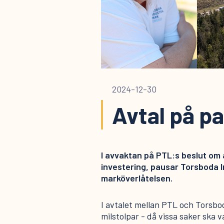
2024-12-30
Avtal på p
I avvaktan på PTL:s beslut om a
investering, pausar Torsboda I
marköverlåtelsen.
I avtalet mellan PTL och Torsbo
milstolpar - då vissa saker ska 