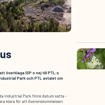
aus
tt överklaga ISP:s nej till PTL:s
ndustrial Park och PTL avtalet om
da Industrial Park finns datum satta -
vara klara för att överenskommelsen