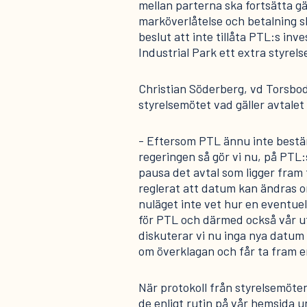
mellan parterna ska fortsätta g
marköverlåtelse och betalning s
beslut att inte tillåta PTL:s inv
Industrial Park ett extra styre
Christian Söderberg, vd Torsbod
styrelsemötet vad gäller avtale
- Eftersom PTL ännu inte bestäm
regeringen så gör vi nu, på PT
pausa det avtal som ligger fram ti
reglerat att datum kan ändras o
nuläget inte vet hur en eventuel
för PTL och därmed också vår ut
diskuterar vi nu inga nya datum 
om överklagan och får ta fram en
När protokoll från styrelsemöte
de enligt rutin på vår hemsida u