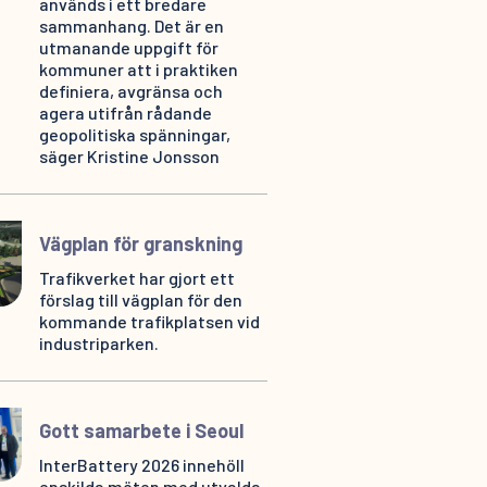
används i ett bredare
sammanhang. Det är en
utmanande uppgift för
kommuner att i praktiken
definiera, avgränsa och
agera utifrån rådande
geopolitiska spänningar,
säger Kristine Jonsson
Vägplan för granskning
Trafikverket har gjort ett
förslag till vägplan för den
kommande trafikplatsen vid
industriparken.
Gott samarbete i Seoul
InterBattery 2026 innehöll
enskilda möten med utvalda