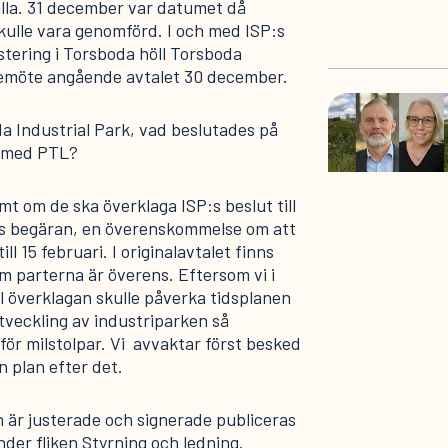
älla. 31 december var datumet då
kulle vara genomförd. I och med ISP:s
estering i Torsboda höll Torsboda
lsemöte angående avtalet 30 december.
a Industrial Park, vad beslutades på
t med PTL?
t om de ska överklaga ISP:s beslut till
L:s begäran, en överenskommelse om att
ll 15 februari. I originalavtalet finns
m parterna är överens. Eftersom vi i
l överklagan skulle påverka tidsplanen
veckling av industriparken så
för milstolpar. Vi avvaktar först besked
 plan efter det.
n är justerade och signerade publiceras
nder fliken Styrning och ledning.