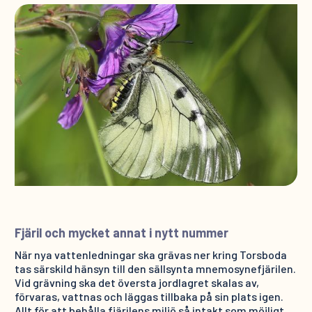
Fjäril och mycket annat i nytt nummer
När nya vattenledningar ska grävas ner kring Torsboda
tas särskild hänsyn till den sällsynta mnemosynefjärilen.
Vid grävning ska det översta jordlagret skalas av,
förvaras, vattnas och läggas tillbaka på sin plats igen.
Allt för att behålla fjärilens miljö så intakt som möjligt.