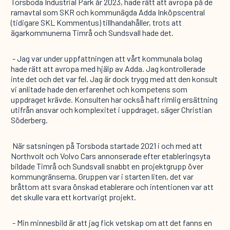
Torsboda Industrial Park år 2023, hade rätt att avropa på de
ramavtal som SKR och kommunägda Adda Inköpscentral
(tidigare SKL Kommentus) tillhandahåller, trots att
ägarkommunerna Timrå och Sundsvall hade det.
- Jag var under uppfattningen att vårt kommunala bolag
hade rätt att avropa med hjälp av Adda. Jag kontrollerade
inte det och det var fel. Jag är dock trygg med att den konsult
vi anlitade hade den erfarenhet och kompetens som
uppdraget krävde. Konsulten har också haft rimlig ersättning
utifrån ansvar och komplexitet i uppdraget, säger Christian
Söderberg.
När satsningen på Torsboda startade 2021 i och med att
Northvolt och Volvo Cars annonserade efter etableringsyta
bildade Timrå och Sundsvall snabbt en projektgrupp över
kommungränserna. Gruppen var i starten liten, det var
bråttom att svara önskad etablerare och intentionen var att
det skulle vara ett kortvarigt projekt.
- Min minnesbild är att jag fick vetskap om att det fanns en