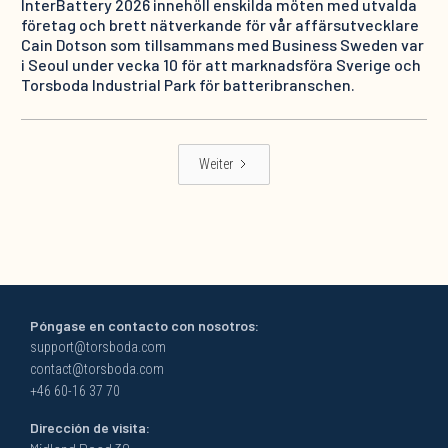
InterBattery 2026 innehöll enskilda möten med utvalda
företag och brett nätverkande för vår affärsutvecklare
Cain Dotson som tillsammans med Business Sweden var
i Seoul under vecka 10 för att marknadsföra Sverige och
Torsboda Industrial Park för batteribranschen.
Weiter
Póngase en contacto con nosotros:
support@torsboda.com
contact@torsboda.com
+46 60-16 37 70
Dirección de visita: