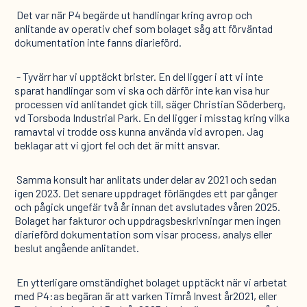
Det var när P4 begärde ut handlingar kring avrop och
anlitande av operativ chef som bolaget såg att förväntad
dokumentation inte fanns diarieförd.
- Tyvärr har vi upptäckt brister. En del ligger i att vi inte
sparat handlingar som vi ska och därför inte kan visa hur
processen vid anlitandet gick till, säger Christian Söderberg,
vd Torsboda Industrial Park. En del ligger i misstag kring vilka
ramavtal vi trodde oss kunna använda vid avropen. Jag
beklagar att vi gjort fel och det är mitt ansvar.
Samma konsult har anlitats under delar av 2021 och sedan
igen 2023. Det senare uppdraget förlängdes ett par gånger
och pågick ungefär två år innan det avslutades våren 2025.
Bolaget har fakturor och uppdragsbeskrivningar men ingen
diarieförd dokumentation som visar process, analys eller
beslut angående anlitandet.
En ytterligare omständighet bolaget upptäckt när vi arbetat
med P4:as begäran är att varken Timrå Invest år2021, eller