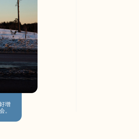
好增
会。