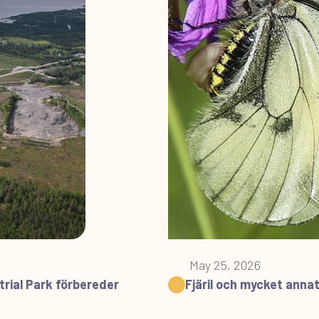
May 25, 2026
rial Park förbereder
Fjäril och mycket anna