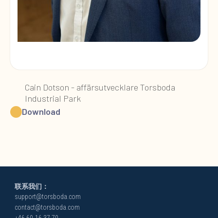
Cain Dotson - affärsutvecklare Torsboda
Industrial Park
Download
联系我们：
support@torsboda.com
contact@torsboda.com