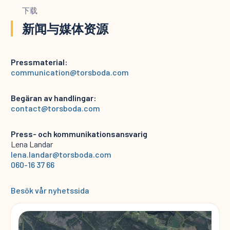
下载
新闻与媒体资源
Pressmaterial:
communication@torsboda.com
Begäran av handlingar:
contact@torsboda.com
Press- och kommunikationsansvarig
Lena Landar
lena.landar@torsboda.com
060-16 37 66
Besök vår nyhetssida