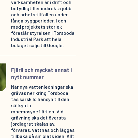
verksamheten är i drift och
betydligt fler indirekta jobb
och arbetstillfällen under
långa byggperioder. I och
med projektets storlek
föreslår styrelsen i Torsboda
Industrial Park att hela
bolaget säljs till Google.
Fjäril och mycket annat i
nytt nummer
När nya vattenledningar ska
grävas ner kring Torsboda
tas särskild hänsyn till den
sällsynta
mnemosynefjärilen. Vid
grävning ska det översta
jordlagret skalas av,
förvaras, vattnas och läggas
tillbaka på sin plats igen. Allt