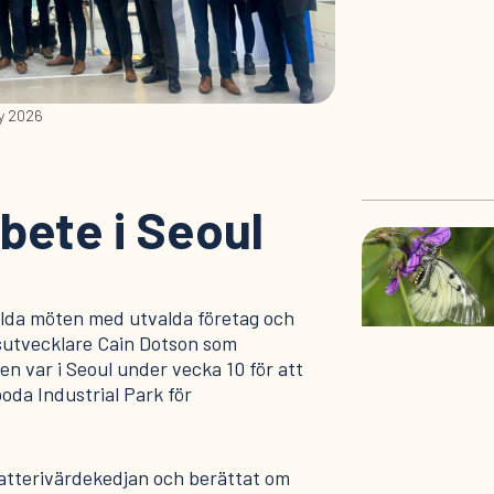
ry 2026
bete i Seoul
ilda möten med utvalda företag och
sutvecklare Cain Dotson som
 var i Seoul under vecka 10 för att
da Industrial Park för
batterivärdekedjan och berättat om