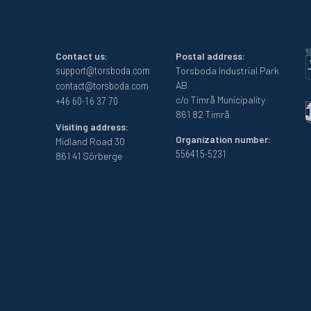
Contact us:
Postal address:
Torsboda Industrial Park
support@torsboda.com
AB
contact@torsboda.com
c/o Timrå Municipality
+46 60-16 37 70
861 82 Timrå
Visiting address:
Organization number:
Midland Road 30
556415-5231
861 41 Sörberge