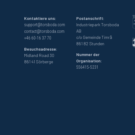
Kontaktiere uns:
Postanschrift:
Industriepark Torsboda
support@torsboda.com
AB
contact@torsboda.com
c/o Gemeinde Timrå
+46 60-16 37 70
861 82 Stunden
Besuchsadresse:
Nummer der
Midland Road 30
Organisation:
861 41 Sörberge
556415-5231